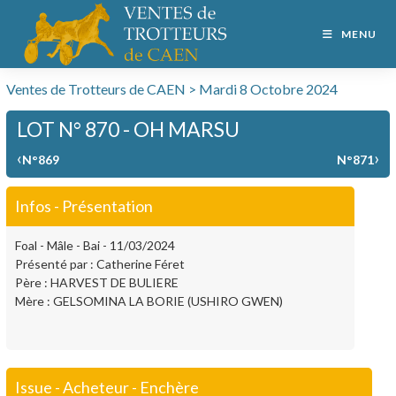
MENU
Ventes de Trotteurs de CAEN > Mardi 8 Octobre 2024
LOT N° 870 - OH MARSU
‹
›
N°869
N°871
Infos - Présentation
Foal - Mâle - Bai - 11/03/2024
Présenté par : Catherine Féret
Père : HARVEST DE BULIERE
Mère : GELSOMINA LA BORIE (USHIRO GWEN)
Issue - Acheteur - Enchère