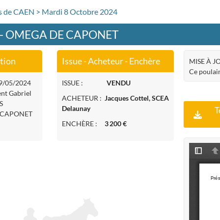
rs de CAEN > Mardi 8 Octobre 2024
9 - OMEGA DE CAPONET
ation
Issue - Acheteur - Enchère
MISE À J
Ce poulain
 19/05/2024
ISSUE :
VENDU
ent Gabriel
ACHETEUR :
Jacques Cottel, SCEA
S
Delaunay
T
E CAPONET
ENCHÈRE :
3 200 €