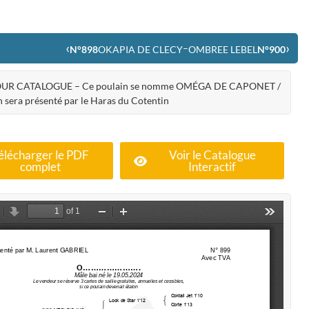
‹
›
–
N°898
OKAPIA DE CLECY
OMBREE LEBEL
N°900
OUR CATALOGUE – Ce poulain se nomme OMÉGA DE CAPONET /
 sera présenté par le Haras du Cotentin
élécharger le PDF
Voir le Catalogue
complet
Interactif