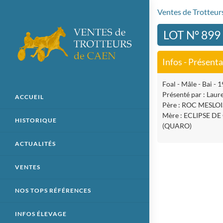
Ventes de Trotteu
LOT N° 89
Infos - Présent
Foal - Mâle - Bai -
Présenté par : Laur
ACCUEIL
Père : ROC MESLOI
Mère : ECLIPSE D
HISTORIQUE
(QUARO)
ACTUALITÉS
VENTES
NOS TOPS RÉFÉRENCES
INFOS ÉLEVAGE