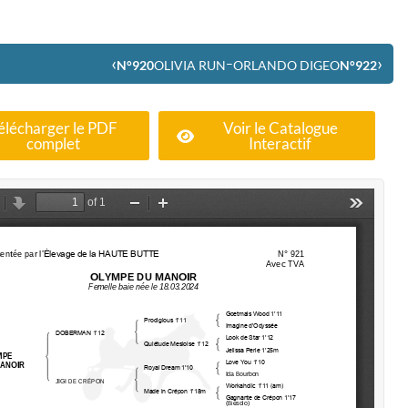
‹
›
–
N°920
OLIVIA RUN
ORLANDO DIGEO
N°922
élécharger le PDF
Voir le Catalogue
complet
Interactif