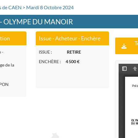
rs de CAEN > Mardi 8 Octobre 2024
1 - OLYMPE DU MANOIR
ation
Issue - Acheteur - Enchère
T
 -
ISSUE :
RETIRE
ENCHÈRE :
4 500 €
ge de la
EPON