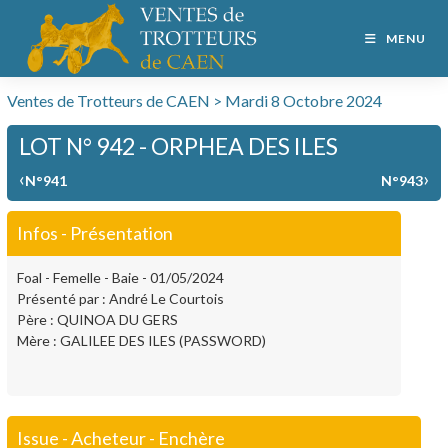
MENU
Ventes de Trotteurs de CAEN > Mardi 8 Octobre 2024
LOT N° 942 - ORPHEA DES ILES
‹
›
N°941
N°943
Infos - Présentation
Foal - Femelle - Baie - 01/05/2024
Présenté par : André Le Courtois
Père : QUINOA DU GERS
Mère : GALILEE DES ILES (PASSWORD)
Issue - Acheteur - Enchère