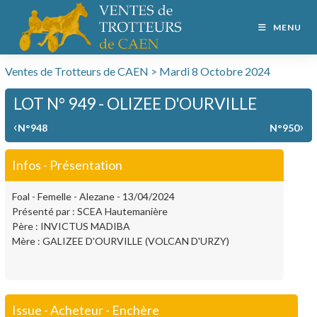
MENU
Ventes de Trotteurs de CAEN > Mardi 8 Octobre 2024
LOT N° 949 - OLIZEE D'OURVILLE
‹
›
N°948
N°950
Infos - Présentation
Foal - Femelle - Alezane - 13/04/2024
Présenté par : SCEA Hautemanière
Père : INVICTUS MADIBA
Mère : GALIZEE D'OURVILLE (VOLCAN D'URZY)
Issue - Acheteur - Enchère