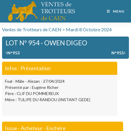
MENU
Ventes de Trotteurs de CAEN > Mardi 8 Octobre 2024
LOT N° 954 - OWEN DIGEO
‹
›
N°953
N°955
Infos - Présentation
Foal - Mâle - Alezan - 27/04/2024
Présenté par : Eugène Richer
Père : CLIF DU POMMEREUX
Mère : TULIPE DU RANDOU (INSTANT GEDE)
Issue - Acheteur - Enchère