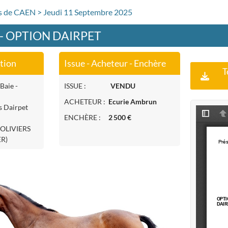
rs de CAEN > Jeudi 11 Septembre 2025
 - OPTION DAIRPET
ation
Issue - Acheteur - Enchère
T
Baie -
ISSUE :
VENDU
ACHETEUR :
Ecurie Ambrun
s Dairpet
ENCHÈRE :
2 500 €
 OLIVIERS
R)