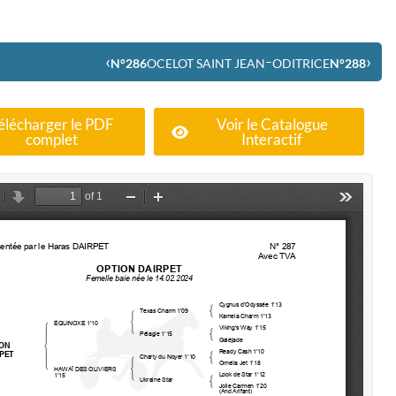
‹
›
–
N°286
OCELOT SAINT JEAN
ODITRICE
N°288
élécharger le PDF
Voir le Catalogue
complet
Interactif