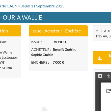
rs de CAEN > Jeudi 11 Septembre 2025
 - OURIA WALLIE
ation
Issue - Acheteur - Enchère
MISE À JO
1’15 4V, 3
Baie -
ISSUE :
VENDU
ACHETEUR :
Benoiît Guérin,
e Wallie
Sophie Guérin
T
le Lestoquoy
ENCHÈRE :
7 000 €
OOT
 MADRIK