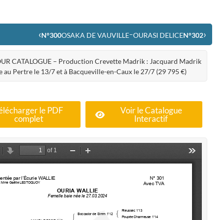
‹
›
–
N°300
OSAKA DE VAUVILLE
OURASI DELICE
N°302
UR CATALOGUE – Production Crevette Madrik : Jacquard Madrik
e au Pertre le 13/7 et à Bacqueville-en-Caux le 27/7 (29 795 €)
élécharger le PDF
Voir le Catalogue
complet
Interactif