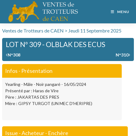
MENU
Ventes de Trotteurs de CAEN > Jeudi 11 Septembre 2025
LOT N° 309 - OLBLAK DES ECUS
‹
›
N°308
N°310
Infos - Présentation
Yearling - Mâle - Noir pangaré - 16/05/2024
Présenté par : Haras de Vire
Père : JAKARTAS DES PRES
Mère : GIPSY TURGOT (UN MEC D'HERIPRE)
Issue - Acheteur - Enchère