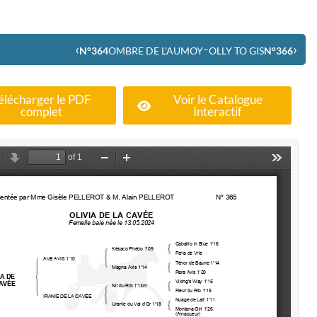
‹
›
–
N°364
OMBRE DE L'AUMOY
OLLY TO GIS
N°366
élécharger le PDF
Voir le Catalogue
complet
Interactif