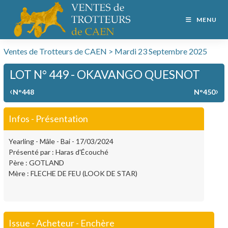
MENU
Ventes de Trotteurs de CAEN > Mardi 23 Septembre 2025
LOT N° 449 - OKAVANGO QUESNOT
‹
›
N°448
N°450
Infos - Présentation
Yearling - Mâle - Bai - 17/03/2024
Présenté par : Haras d'Écouché
Père : GOTLAND
Mère : FLECHE DE FEU (LOOK DE STAR)
Issue - Acheteur - Enchère