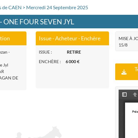
rs de CAEN > Mercredi 24 Septembre 2025
 - ONE FOUR SEVEN JYL
ation
Issue - Acheteur - Enchère
MISE À JO
15/8
ezan -
ISSUE :
RETIRE
ENCHÈRE :
6 000 €
e Jyl
T
AR
RAGAN DE