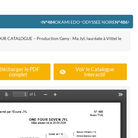
‹
›
–
N°484
OKAMI EDO
ODYSSEE NOIRE
N°486
UR CATALOGUE – Production Geny : Ma Jyl, lauréate à Vittel le
élécharger le PDF
Voir le Catalogue
complet
Interactif