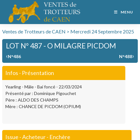
MENU
Ventes de Trotteurs de CAEN > Mercredi 24 Septembre 2025
LOT N° 487 - O MILAGRE PICDOM
‹
›
N°486
N°488
Infos - Présentation
Yearling - Mâle - Bai foncé - 22/03/2024
Présenté par : Dominique Pigouchet
Père : ALDO DES CHAMPS
Mère : CHANCE DE PICDOM (OPIUM)
Issue - Acheteur - Enchère