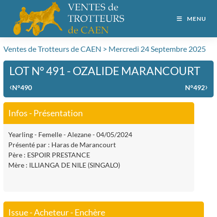
MENU
Ventes de Trotteurs de CAEN > Mercredi 24 Septembre 2025
LOT N° 491 - OZALIDE MARANCOURT
‹
›
N°490
N°492
Infos - Présentation
Yearling - Femelle - Alezane - 04/05/2024
Présenté par : Haras de Marancourt
Père : ESPOIR PRESTANCE
Mère : ILLIANGA DE NILE (SINGALO)
Issue - Acheteur - Enchère