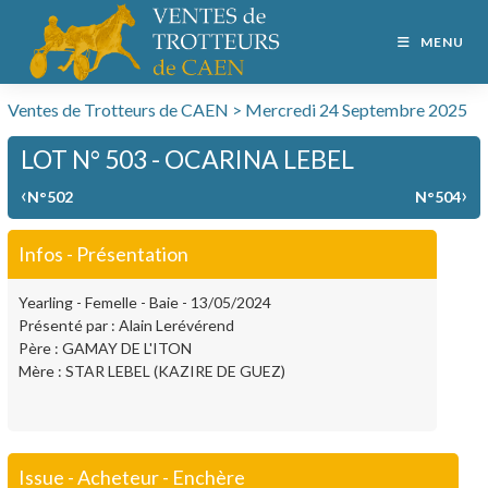
MENU
Ventes de Trotteurs de CAEN > Mercredi 24 Septembre 2025
LOT N° 503 - OCARINA LEBEL
‹
›
N°502
N°504
Infos - Présentation
Yearling - Femelle - Baie - 13/05/2024
Présenté par : Alain Lerévérend
Père : GAMAY DE L'ITON
Mère : STAR LEBEL (KAZIRE DE GUEZ)
Issue - Acheteur - Enchère