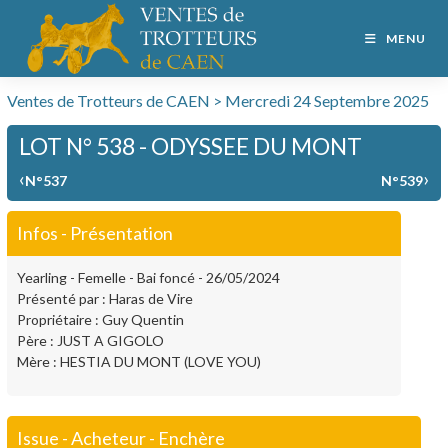
MENU
Ventes de Trotteurs de CAEN > Mercredi 24 Septembre 2025
LOT N° 538 - ODYSSEE DU MONT
‹
›
N°537
N°539
Infos - Présentation
Yearling - Femelle - Bai foncé - 26/05/2024
Présenté par : Haras de Vire
Propriétaire : Guy Quentin
Père : JUST A GIGOLO
Mère : HESTIA DU MONT (LOVE YOU)
Issue - Acheteur - Enchère