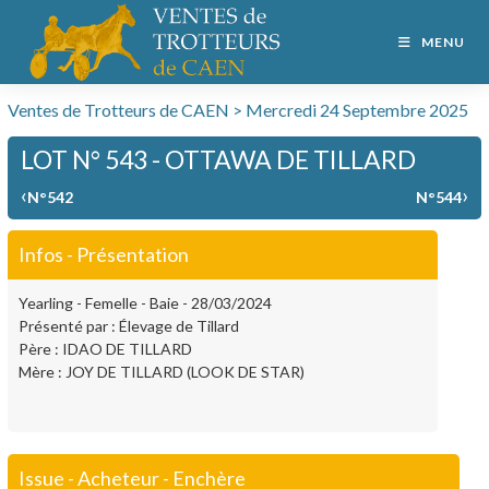
MENU
Ventes de Trotteurs de CAEN > Mercredi 24 Septembre 2025
LOT N° 543 - OTTAWA DE TILLARD
‹
›
N°542
N°544
Infos - Présentation
Yearling - Femelle - Baie - 28/03/2024
Présenté par : Élevage de Tillard
Père : IDAO DE TILLARD
Mère : JOY DE TILLARD (LOOK DE STAR)
Issue - Acheteur - Enchère