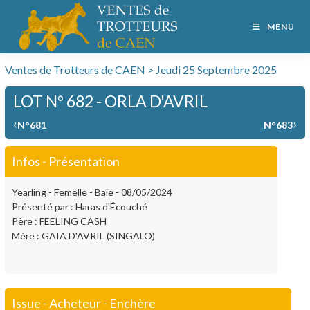
MENU
Ventes de Trotteurs de CAEN > Jeudi 25 Septembre 2025
LOT N° 682 - ORLA D'AVRIL
‹
›
N°681
N°683
Infos - Présentation
Yearling - Femelle - Baie - 08/05/2024
Présenté par : Haras d'Écouché
Père : FEELING CASH
Mère : GAIA D'AVRIL (SINGALO)
Issue - Acheteur - Enchère