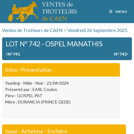
MENU
Ventes de Trotteurs de CAEN > Vendredi 26 Septembre 2025
LOT N° 742 - OSPEL MANATHIS
‹
›
N°741
N°743
Infos - Présentation
Yearling - Mâle - Noir - 21/04/2024
Présenté par : EARL Coulon
Père : GOSPEL PAT
Mère : DURANCIA (PRINCE GEDE)
Issue - Acheteur - Enchère