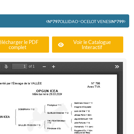
‹
›
–
N°797
OLLIDAO
OCELOT VENESI
N°799
élécharger le PDF
Voir le Catalogue
complet
Interactif