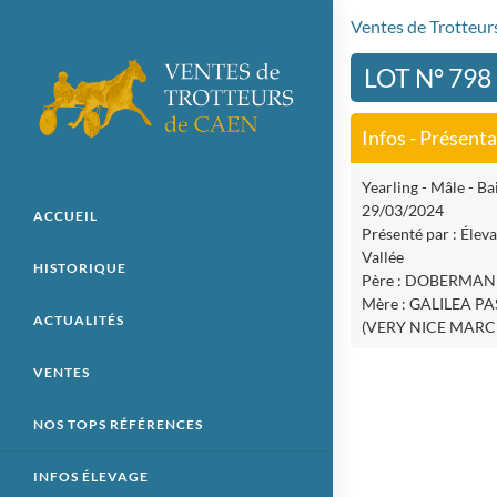
Ventes de Trotteu
LOT N° 798
Infos - Présent
Yearling - Mâle - Bai
29/03/2024
ACCUEIL
Présenté par : Éleva
Vallée
HISTORIQUE
Père : DOBERMAN
Mère : GALILEA P
ACTUALITÉS
(VERY NICE MARC
VENTES
NOS TOPS RÉFÉRENCES
INFOS ÉLEVAGE