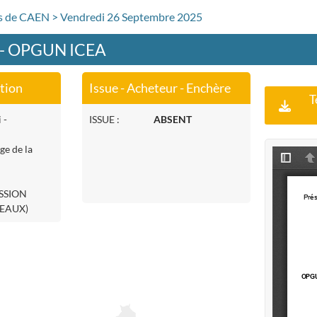
rs de CAEN > Vendredi 26 Septembre 2025
 - OPGUN ICEA
ation
Issue - Acheteur - Enchère
T
 -
ISSUE :
ABSENT
ge de la
ASSION
EAUX)