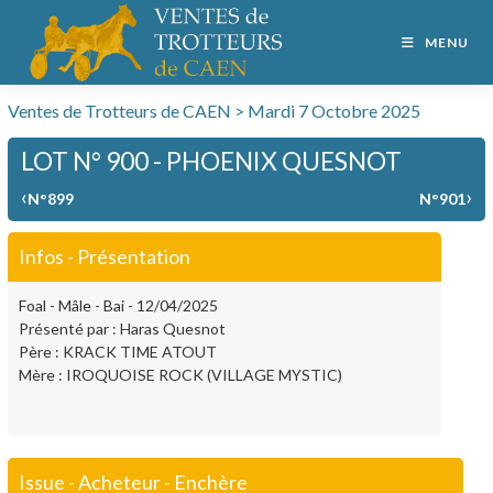
MENU
Ventes de Trotteurs de CAEN > Mardi 7 Octobre 2025
LOT N° 900 - PHOENIX QUESNOT
‹
›
N°899
N°901
Infos - Présentation
Foal - Mâle - Bai - 12/04/2025
Présenté par : Haras Quesnot
Père : KRACK TIME ATOUT
Mère : IROQUOISE ROCK (VILLAGE MYSTIC)
Issue - Acheteur - Enchère