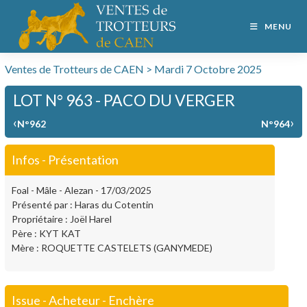
MENU
Ventes de Trotteurs de CAEN > Mardi 7 Octobre 2025
LOT N° 963 - PACO DU VERGER
‹
›
N°962
N°964
Infos - Présentation
Foal - Mâle - Alezan - 17/03/2025
Présenté par : Haras du Cotentin
Propriétaire : Joël Harel
Père : KYT KAT
Mère : ROQUETTE CASTELETS (GANYMEDE)
Issue - Acheteur - Enchère