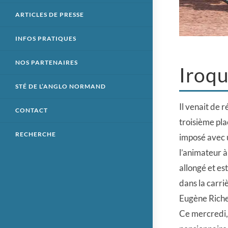
ARTICLES DE PRESSE
INFOS PRATIQUES
NOS PARTENAIRES
Iroqu
STÉ DE L’ANGLO NORMAND
Il venait de 
CONTACT
troisième pla
RECHERCHE
imposé avec u
l’animateur à
allongé et es
dans la carriè
Eugène Richer
Ce mercredi,