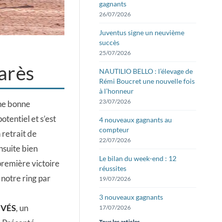
gagnants
26/07/2026
Juventus signe un neuvième
succès
25/07/2026
arès
NAUTILIO BELLO : l’élevage de
Rémi Boucret une nouvelle fois
à l’honneur
23/07/2026
une bonne
otentiel et s’est
4 nouveaux gagnants au
compteur
 retrait de
22/07/2026
nsuite bien
Le bilan du week-end : 12
 première victoire
réussites
r notre ring par
19/07/2026
3 nouveaux gagnants
 VÉS
, un
17/07/2026
Tous les articles