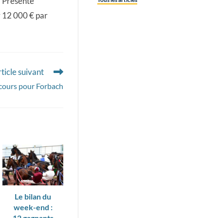
. Présenté
r 12 000 € par
ticle suivant
 cours pour Forbach
Le bilan du
week-end :
12 gagnants