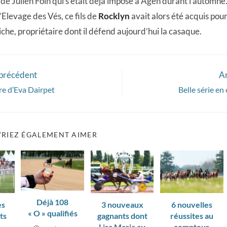
de Julien Foin qui s’était déjà imposé à Agen durant l’automne
l’Elevage des Vés, ce fils de
Rocklyn
avait alors été acquis pou
he, propriétaire dont il défend aujourd’hui la casaque.
 précédent
Ar
ire d’Eva Dairpet
Belle série en
RIEZ ÉGALEMENT AIMER
Déjà 108
es
3 nouveaux
6 nouvelles
« O » qualifiés
ts
gagnants dont
réussites au
e
Lisa Maria au
compteur