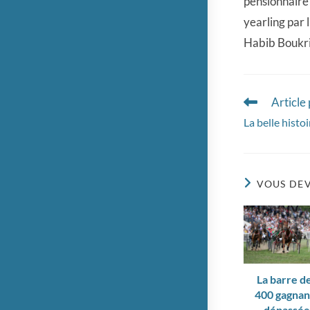
pensionnaire 
yearling par 
Habib Boukric
Article
Read
more
La belle histo
articles
VOUS DEV
La barre d
400 gagnan
dépassé