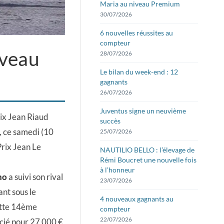
Maria au niveau Premium
30/07/2026
6 nouvelles réussites au
compteur
uveau
28/07/2026
Le bilan du week-end : 12
gagnants
26/07/2026
Juventus signe un neuvième
Prix Jean Riaud
succès
, ce samedi (10
25/07/2026
Prix Jean Le
NAUTILIO BELLO : l’élevage de
Rémi Boucret une nouvelle fois
à l’honneur
no
a suivi son rival
23/07/2026
sant sous le
4 nouveaux gagnants au
ette 14ème
compteur
22/07/2026
ocié pour 27 000 €