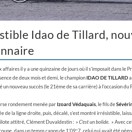
istible Idao de Tillard, no
onnaire
 affaires il y a une quinzaine de jours où il s’imposait dans le 
sence de deux mois et demi, le champion
IDAO DE TILLARD
a
né un nouveau succès (le 21ème de sa carrière) à l’occasion du 
urse rondement menée par
Izoard Védaquais
, le fils de
Sévéri
ée de la ligne droite, puis, décalé, s’est montré irrésistible, lais
lote attitré, Clément Duvaldestin : »
C’est un bolide.
» Avec c
roupe, dans un temps canon de 1’09″7, celui qui avait été nég