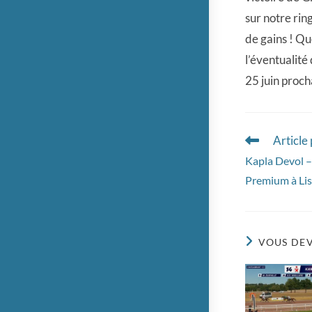
sur notre rin
de gains ! Qu
l’éventualité
25 juin proch
Article
Read
more
Kapla Devol – 
articles
Premium à Lis
VOUS DEV