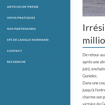
ARTICLES DE PRESSE
INFOS PRATIQUES
Irrés
NOS PARTENAIRES
milli
STÉ DE L’ANGLO NORMAND
CONTACT
De retour aux
après une ab
RECHERCHE
juin), enchaî
Gonidec.
Dans une co
jusqu’à l’entr
charme son pi
victoire de G