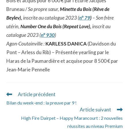
Bois et acquis pour 6 000 € par l’Ecurie Jacques
Bruneau /
Sa propre sœur,
Minette du Bois (Rêve de
Beylev),
inscrite au catalogue 2023 (
n° 79
)
– Son frère
utérin,
Number One du Bois (Repeat Love),
inscrit au
catalogue 2023 (
n° 930
)
Agon-Coutainville :
KARLESS DANICA
(Davidson du
Pont – Arless du Rib) – Présentée yearling par le
Haras de la Paumardière et acquise pour 8 500 € par
Jean-Marie Pennelle
Article précédent
Read
more
Bilan du week-end : la preuve par 9 !
articles
Article suivant
High Fire Dairpet – Happy Marancourt : 2 nouvelles
réussites au niveau Premium