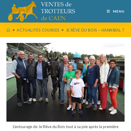
MENU
>
>
ACTUALITÉS COURSES
JE RÊVE DU BOIS – HANNIBAL TUIL
L'entourage de Je Rêve du Bois tout à sa joie après la première