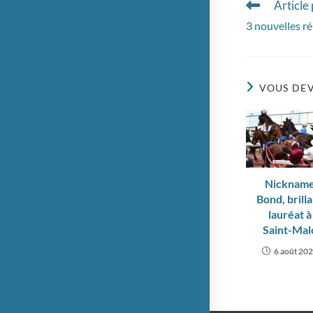
Article
Read
more
3 nouvelles r
articles
VOUS DEV
Nicknam
Bond, brill
lauréat à
Saint-Mal
6 août 20