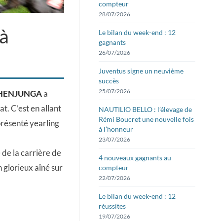
compteur
28/07/2026
à
Le bilan du week-end : 12
gagnants
26/07/2026
Juventus signe un neuvième
succès
25/07/2026
HENJUNGA
a
at. C’est en allant
NAUTILIO BELLO : l’élevage de
Rémi Boucret une nouvelle fois
 présenté yearling
à l’honneur
23/07/2026
de la carrière de
4 nouveaux gagnants au
 glorieux aîné sur
compteur
22/07/2026
Le bilan du week-end : 12
réussites
19/07/2026