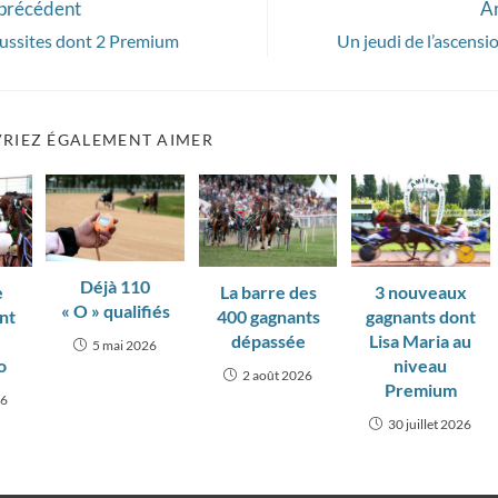
 précédent
Ar
éussites dont 2 Premium
Un jeudi de l’ascensi
RIEZ ÉGALEMENT AIMER
Déjà 110
e
La barre des
3 nouveaux
« O » qualifiés
ant
400 gagnants
gagnants dont
dépassée
Lisa Maria au
5 mai 2026
o
niveau
2 août 2026
Premium
26
30 juillet 2026