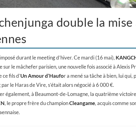
henjunga double la mise 
ennes
jà imposé durant le meeting d’hiver. Ce mardi (16 mai),
KANGC
e sur le mâchefer parisien, une nouvelle fois associé à Alexis Pr
 ce fils d’
Un Amour d’Haufo
r a mené sa tâche à bien, lui qui,
 par le Haras de Vire, s’était alors négocié à 6 000 €.
oter également, à Beaumont-de-Lomagne, la quatrième victoire 
EN
, le propre frère du champion
Cleangame
, acquis comme son
aennaise.