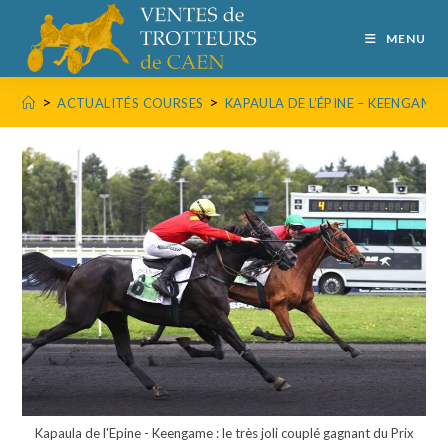
MENU
>
>
ACTUALITÉS COURSES
KAPAULA DE L’ÉPINE – KEENGAME
Kapaula de l'Epine - Keengame : le très joli couplé gagnant du Prix