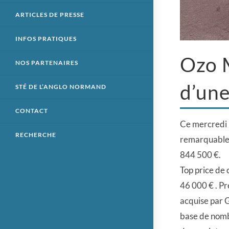
ARTICLES DE PRESSE
INFOS PRATIQUES
Ozo M
NOS PARTENAIRES
d’une
STÉ DE L’ANGLO NORMAND
CONTACT
Ce mercredi 
RECHERCHE
remarquable r
844 500 €.
Top price de 
46 000 € . Pr
acquise par 
base de nomb