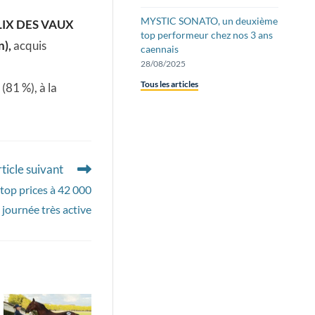
MYSTIC SONATO, un deuxième
IX DES VAUX
top performeur chez nos 3 ans
),
acquis
caennais
28/08/2025
Tous les articles
(81 %), à la
ticle suivant
top prices à 42 000
 journée très active