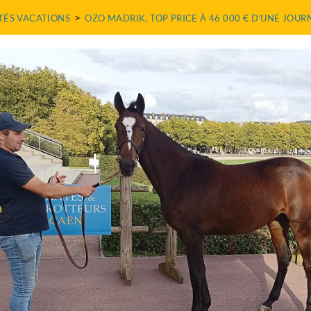
>
TÉS VACATIONS
OZO MADRIK, TOP PRICE À 46 000 € D’UNE JOU