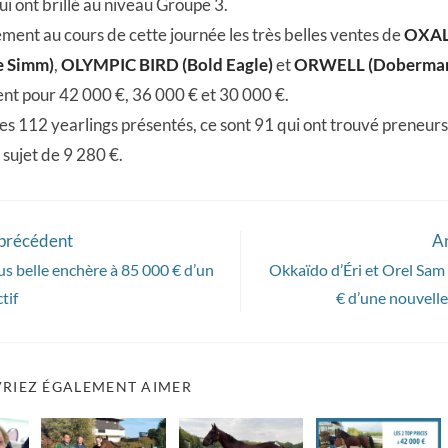
ui ont brillé au niveau Groupe 3.
ment au cours de cette journée les très belles ventes de
OXAL
e Simm)
,
OLYMPIC BIRD (Bold Eagle)
et
ORWELL (Doberman
nt pour 42 000 €, 36 000 € et 30 000 €.
 les 112 yearlings présentés, ce sont 91 qui ont trouvé preneurs 
sujet de 9 280 €.
 précédent
Ar
us belle enchère à 85 000 € d’un
Okkaïdo d’Éri et Orel Sam 
tif
€ d’une nouvelle
RIEZ ÉGALEMENT AIMER