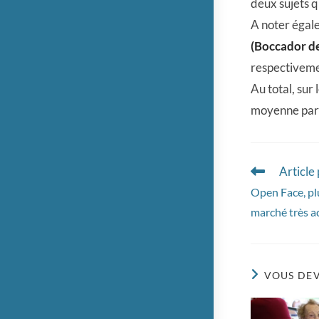
deux sujets q
A noter égale
(Boccador d
respectiveme
Au total, sur
moyenne par 
Article
Read
more
Open Face, pl
articles
marché très ac
VOUS DEV