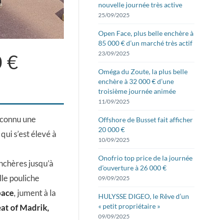
nouvelle journée très active
25/09/2025
Open Face, plus belle enchère à
85 000 € d’un marché très actif
23/09/2025
0 €
Oméga du Zoute, la plus belle
enchère à 32 000 € d’une
troisième journée animée
11/09/2025
 connu une
Offshore de Busset fait afficher
20 000 €
qui s’est élevé à
10/09/2025
Onofrio top price de la journée
enchères jusqu’à
d’ouverture à 26 000 €
lle pouliche
09/09/2025
pace
, jument à la
HULYSSE DIGEO, le Rêve d’un
« petit propriétaire »
at of Madrik,
09/09/2025