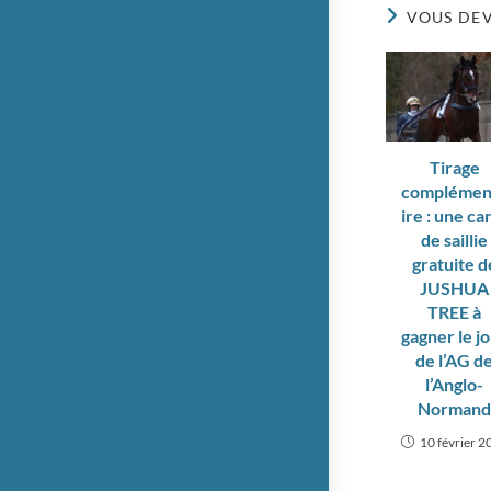
VOUS DEV
Tirage
complémen
ire : une ca
de saillie
gratuite d
JUSHUA
TREE à
gagner le j
de l’AG d
l’Anglo-
Norman
10 février 2