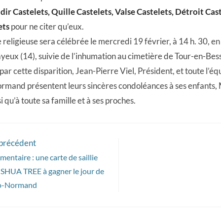
dir Castelets, Quille Castelets, Valse Castelets, Détroit Cas
ets
pour ne citer qu’eux.
religieuse sera célébrée le mercredi 19 février, à 14 h. 30, en l
yeux (14), suivie de l’inhumation au cimetière de Tour-en-Bess
par cette disparition, Jean-Pierre Viel, Président, et toute l’équ
rmand présentent leurs sincères condoléances à ses enfants, M
i qu’à toute sa famille et à ses proches.
 précédent
entaire : une carte de saillie
USHUA TREE à gagner le jour de
glo-Normand