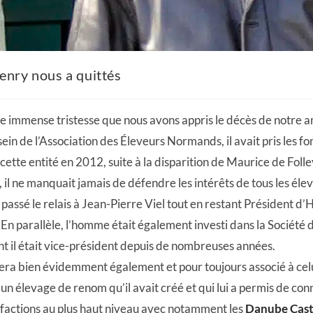
enry nous a quittés
e immense tristesse que nous avons appris le décès de notre a
 sein de l’Association des Éleveurs Normands, il avait pris les f
cette entité en 2012, suite à la disparition de Maurice de Follev
, il ne manquait jamais de défendre les intérêts de tous les élev
t passé le relais à Jean-Pierre Viel tout en restant Président d
. En parallèle, l’homme était également investi dans la Société
 il était vice-président depuis de nombreuses années.
era bien évidemment également et pour toujours associé à cel
, un élevage de renom qu’il avait créé et qui lui a permis de con
sfactions au plus haut niveau avec notamment les
Danube Caste