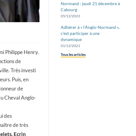
Normand : jeudi 21 décembre à
Cabourg
05/12/2023
Adhérer à « l’Anglo-Normand »,
c’est participer à une
dynamique
01/12/2021
mi Philippe Henry.
Tous les articles
onctions de
ille. Très investi
eurs. Puis, en
’Honneur de
 du Cheval Anglo-
ui des
naître de très
lets, Ecrin