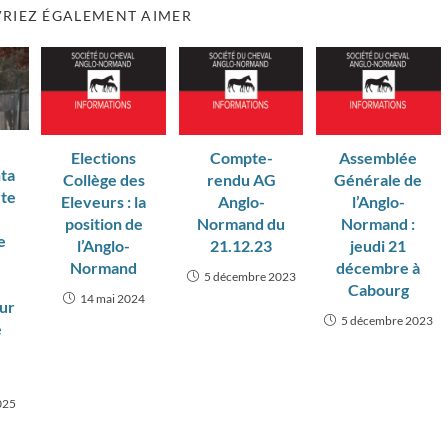
RIEZ ÉGALEMENT AIMER
Elections
Compte-
Assemblée
ta
Collège des
rendu AG
Générale de
rte
Eleveurs : la
Anglo-
l’Anglo-
position de
Normand du
Normand :
e
l’Anglo-
21.12.23
jeudi 21
Normand
décembre à
5 décembre 2023
Cabourg
14 mai 2024
our
5 décembre 2023
e
d
025