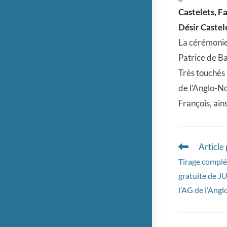
Castelets, Fa
Désir Castel
La cérémonie 
Patrice de Ba
Très touchés 
de l’Anglo-No
François, ains
Article
Read
more
Tirage complém
articles
gratuite de J
l’AG de l’An