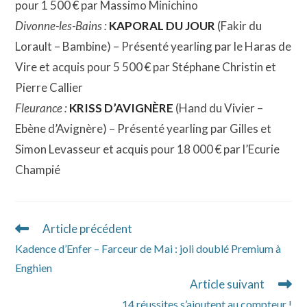
pour 1 500 € par Massimo Minichino
Divonne-les-Bains :
KAPORAL DU JOUR
(Fakir du
Lorault – Bambine) – Présenté yearling par le Haras de
Vire et acquis pour 5 500 € par Stéphane Christin et
Pierre Callier
Fleurance :
KRISS D’AVIGNÈRE
(Hand du Vivier –
Ebène d’Avignère) – Présenté yearling par Gilles et
Simon Levasseur et acquis pour 18 000 € par l’Ecurie
Champié
Article précédent
Read
more
Kadence d’Enfer – Farceur de Mai : joli doublé Premium à
articles
Enghien
Article suivant
14 réussites s’ajoutent au compteur !