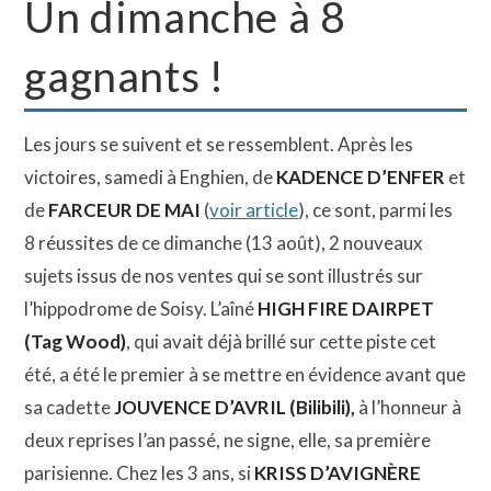
Un dimanche à 8
gagnants !
Les jours se suivent et se ressemblent. Après les
victoires, samedi à Enghien, de
KADENCE D’ENFER
et
de
FARCEUR DE MAI
(
voir article
), ce sont, parmi les
8 réussites de ce dimanche (13 août), 2 nouveaux
sujets issus de nos ventes qui se sont illustrés sur
l’hippodrome de Soisy. L’aîné
HIGH FIRE DAIRPET
(Tag Wood)
, qui avait déjà brillé sur cette piste cet
été, a été le premier à se mettre en évidence avant que
sa cadette
JOUVENCE D’AVRIL (Bilibili),
à l’honneur à
deux reprises l’an passé, ne signe, elle, sa première
parisienne. Chez les 3 ans, si
KRISS D’AVIGNÈRE