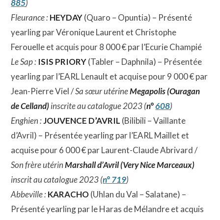
885
)
Fleurance :
HEYDAY
(Quaro – Opuntia) – Présenté
yearling par Véronique Laurent et Christophe
Ferouelle et acquis pour 8 000 € par l’Ecurie Champié
Le Sap :
ISIS PRIORY
(Tabler – Daphnila) – Présentée
yearling par l’EARL Lenault et acquise pour 9 000 € par
Jean-Pierre Viel /
Sa sœur utérine
Megapolis (Ouragan
de Celland)
inscrite au catalogue 2023 (
n°
608
)
Enghien :
JOUVENCE D’AVRIL
(Bilibili – Vaillante
d’Avril) – Présentée yearling par l’EARL Maillet et
acquise pour 6 000 € par Laurent-Claude Abrivard /
Son frère utérin
Marshall d’Avril (Very Nice Marceaux)
inscrit au catalogue 2023 (
n° 719
)
Abbeville :
KARACHO
(Uhlan du Val – Salatane) –
Présenté yearling par le Haras de Mélandre et acquis