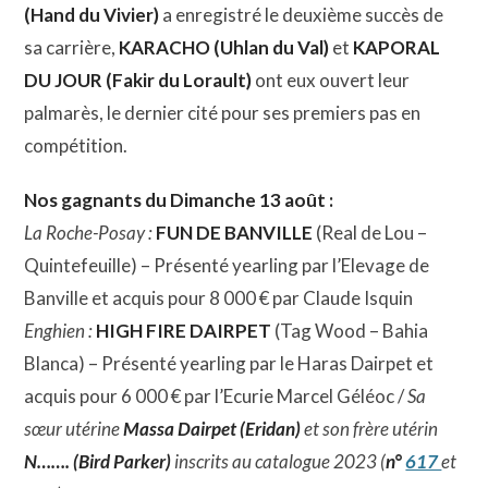
(Hand du Vivier)
a enregistré le deuxième succès de
sa carrière,
KARACHO (Uhlan du Val)
et
KAPORAL
DU JOUR (Fakir du Lorault)
ont eux ouvert leur
palmarès, le dernier cité pour ses premiers pas en
compétition.
Nos gagnants du Dimanche 13 août :
La Roche-Posay :
FUN DE BANVILLE
(Real de Lou –
Quintefeuille) – Présenté yearling par l’Elevage de
Banville et acquis pour 8 000 € par Claude Isquin
Enghien :
HIGH FIRE DAIRPET
(Tag Wood – Bahia
Blanca) – Présenté yearling par le Haras Dairpet et
acquis pour 6 000 € par l’Ecurie Marcel Géléoc /
Sa
sœur utérine
Massa Dairpet (Eridan)
et son frère utérin
N……. (Bird Parker)
inscrits au catalogue 2023 (
n°
617
et