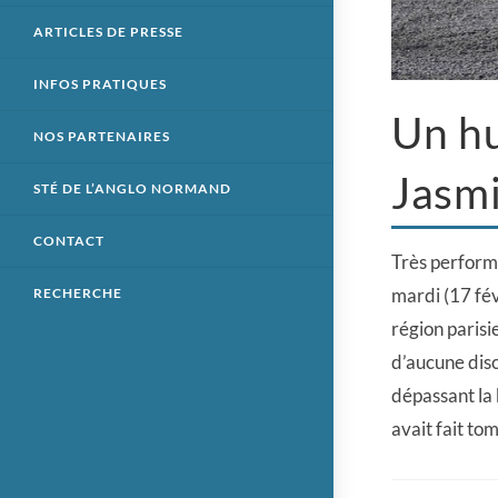
ARTICLES DE PRESSE
INFOS PRATIQUES
Un hu
NOS PARTENAIRES
Jasm
STÉ DE L’ANGLO NORMAND
CONTACT
Très performa
mardi (17 fév
RECHERCHE
région parisi
d’aucune disc
dépassant la 
avait fait to