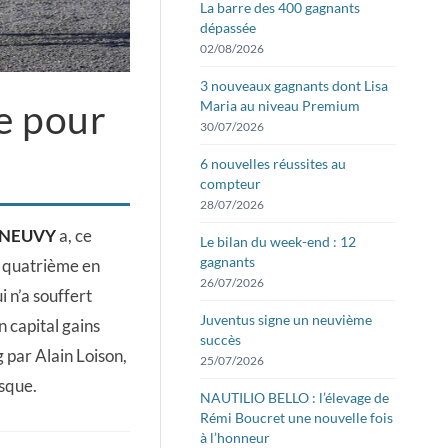
La barre des 400 gagnants
dépassée
02/08/2026
3 nouveaux gagnants dont Lisa
le pour
Maria au niveau Premium
30/07/2026
6 nouvelles réussites au
compteur
28/07/2026
 NEUVY
a, ce
Le bilan du week-end : 12
gagnants
on quatrième en
26/07/2026
i n’a souffert
Juventus signe un neuvième
 capital gains
succès
g par Alain Loison,
25/07/2026
esque.
NAUTILIO BELLO : l’élevage de
Rémi Boucret une nouvelle fois
à l’honneur