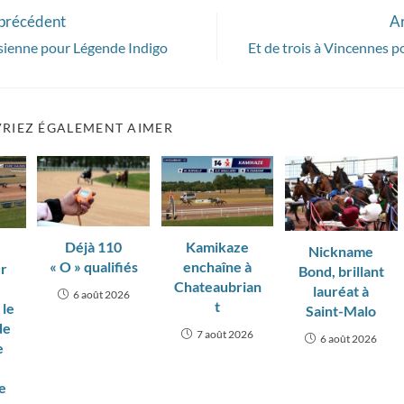
 précédent
Ar
sienne pour Légende Indigo
Et de trois à Vincennes p
RIEZ ÉGALEMENT AIMER
Déjà 110
Kamikaze
Nickname
« O » qualifiés
enchaîne à
ur
Bond, brillant
Chateaubrian
lauréat à
6 août 2026
t
 le
Saint-Malo
de
7 août 2026
6 août 2026
e
e