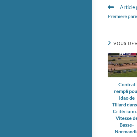
Article
Read
more
Première pari
articles
VOUS DEV
Contrat
rempli po
Idao de
Tillard dans
Critérium 
Vitesse d
Basse-
Normandi