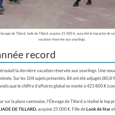
levage de Tillard, Jade de Tillard, acquise 25 000 €, aura été le top price de c
vacation réservée aux yearlings.
année record
déroulait la dernière vacation réservée aux yearlings. Une nouvel
nimée. Sur les 104 sujets présentés, 84 ont été adjugés (80,8 
andis que le chiffre d’affaires global se monte à 423 800 € (c
r sur la place caennaise, l’Élevage de Tillard a réalisé le top p
c
JADE DE TILLARD,
acquise 25 000 €. Fille de
Look de Star
et