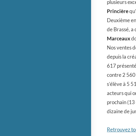
plusieurs exc
Princière
qu’
Deuxième enc
de Brassé, a q
Marceaux
do
Nos ventes de
depuis la cré
617 présentés
contre 2 560
s’élève à 5 5
acteurs qui o
prochain (13 
dizaine de ju
Retrouvez tou