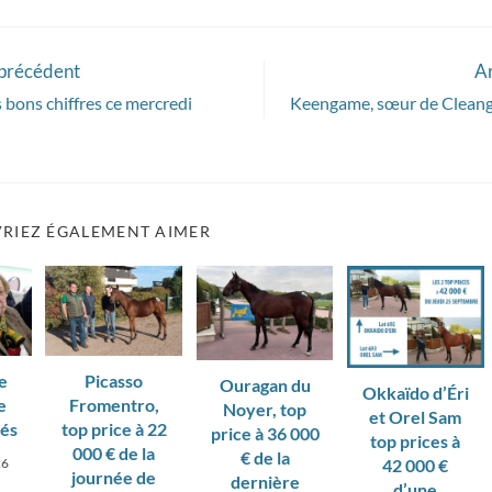
 précédent
Ar
 bons chiffres ce mercredi
Keengame, sœur de Cleanga
RIEZ ÉGALEMENT AIMER
Picasso
e
Ouragan du
Okkaïdo d’Éri
Fromentro,
e
Noyer, top
et Orel Sam
top price à 22
tés
price à 36 000
top prices à
000 € de la
€ de la
42 000 €
26
journée de
dernière
d’une