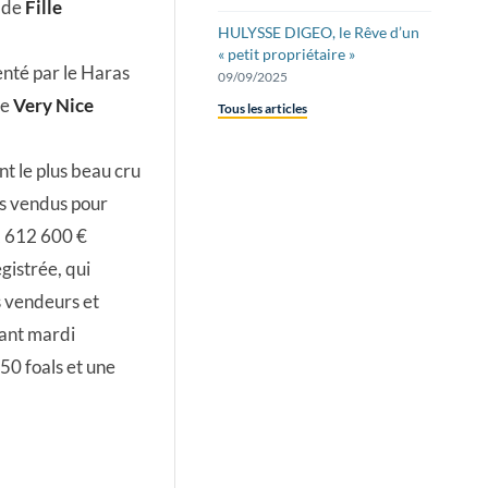
e de
Fille
HULYSSE DIGEO, le Rêve d’un
« petit propriétaire »
enté par le Haras
09/09/2025
de
Very Nice
Tous les articles
nt le plus beau cru
ts vendus pour
 2 612 600 €
gistrée, qui
s vendeurs et
nant mardi
50 foals et une