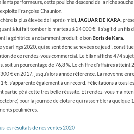
ellents performeurs, cette pouliche descend de la riche souch
exploite Françoise Chaunion.
hère la plus élevée de l’après-midi,
JAGUAR DE KARA
, prés
uant à lui fait tomber le marteau à 24 000 €. Il s’agit d’un fils 
nt la génitrice a notamment produit le bon
Boris de Kara
.
 yearlings 2020, qui se sont donc achevées ce jeudi, constitue
ation de ce rendez-vous commercial. Le bilan affiche 474 suje
, soit un pourcentage de 76,8 %. Le chiffre d’affaires atteint
 300 € en 2017, jusqu’alors année référence. La moyenne enre
11 €, s’apparente également à un record. Félicitations à tous le
nt participé à cette très belle réussite. Et rendez-vous mainte
octobre) pour la journée de clôture qui rassemblera quelque 1
ments poulinières.
s les résultats de nos ventes 2020