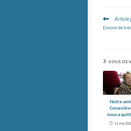
Article
Read
more
Encore de très
articles
VOUS DEV
Notre ami
Genevièv
nous a quit
11 mai 20