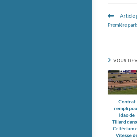
Article
Read
more
Première pari
articles
VOUS DEV
Contrat
rempli po
Idao de
Tillard dans
Critérium 
Vitesse d