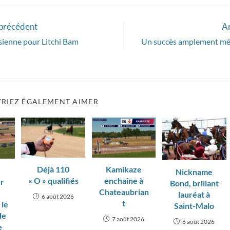
 précédent
Ar
sienne pour Litchi Bam
Un succès amplement mé
RIEZ ÉGALEMENT AIMER
Déjà 110
Kamikaze
Nickname
« O » qualifiés
enchaîne à
ur
Bond, brillant
Chateaubrian
lauréat à
6 août 2026
t
 le
Saint-Malo
de
7 août 2026
6 août 2026
e