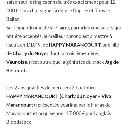
saison sur le ring caennais, très exactement pour 12
000 €. Un achat signé Grégoire Duprez et Tony le
Beller.
Sur l’hippodrome de la Prairie, parmi les cinq sujets qui
ont été acceptés, le meilleur chrono est à mettre à
l’actif, en 1’18″9, de
HAPPY MARANCOURT,
une fille
de
Charly du Noyer
dont la troisième mère,
Vaunoise
, n’est autre que la génitrice du crack
Jag de
Bellouet.
Les 2 ans qualifiés du mercredi 23 octobre :
HAPPY MARANCOURT (Charly du Noyer – Viva
Marancourt)
: présentée yearling par le Haras de
Marancourt et acquise pour 17 000 € par Langlais
Bloodstock