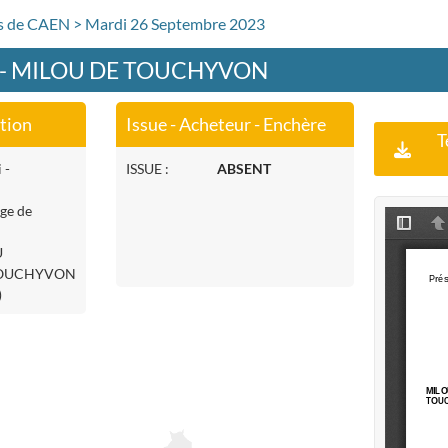
rs de CAEN > Mardi 26 Septembre 2023
0 - MILOU DE TOUCHYVON
ation
Issue - Acheteur - Enchère
T
 -
ISSUE :
ABSENT
age de
U
 TOUCHYVON
)