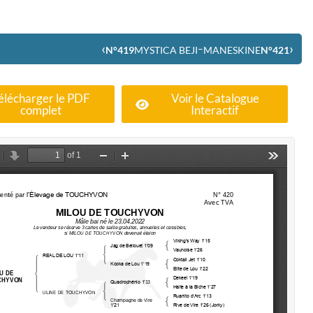
‹
›
–
N°419
MYSTICA BEJI
MANESKINE
N°421
élécharger le PDF
Voir le Catalogue
complet
Interactif