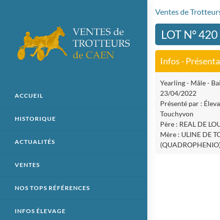
Ventes de Trotteu
LOT N° 42
Infos - Présent
Yearling - Mâle - Bai
23/04/2022
ACCUEIL
Présenté par : Élev
Touchyvon
HISTORIQUE
Père : REAL DE LO
Mère : ULINE DE
ACTUALITÉS
(QUADROPHENIO
VENTES
NOS TOPS RÉFÉRENCES
INFOS ÉLEVAGE