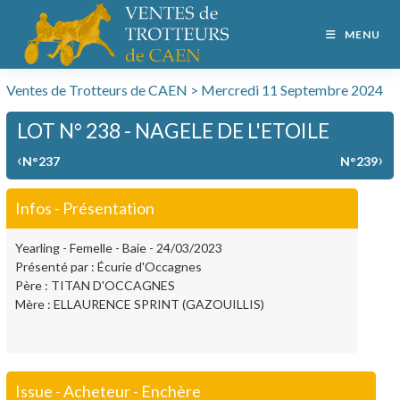
MENU
Ventes de Trotteurs de CAEN > Mercredi 11 Septembre 2024
LOT N° 238 - NAGELE DE L'ETOILE
‹
›
N°237
N°239
Infos - Présentation
Yearling - Femelle - Baie - 24/03/2023
Présenté par : Écurie d'Occagnes
Père : TITAN D'OCCAGNES
Mère : ELLAURENCE SPRINT (GAZOUILLIS)
Issue - Acheteur - Enchère