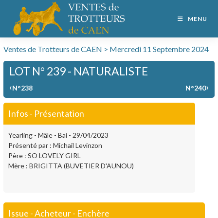
MENU
Ventes de Trotteurs de CAEN > Mercredi 11 Septembre 2024
LOT N° 239 - NATURALISTE
‹
›
N°238
N°240
Infos - Présentation
Yearling - Mâle - Bai - 29/04/2023
Présenté par : Michail Levinzon
Père : SO LOVELY GIRL
Mère : BRIGITTA (BUVETIER D'AUNOU)
Issue - Acheteur - Enchère