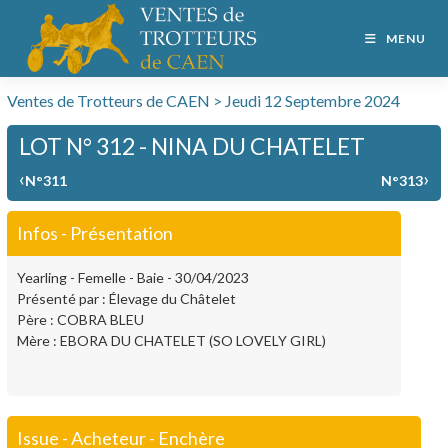
MENU
Ventes de Trotteurs de CAEN > Jeudi 12 Septembre 2024
LOT N° 312 - NINA DU CHATELET
‹
›
N°311
N°313
Infos - Présentation
Yearling - Femelle - Baie - 30/04/2023
Présenté par : Élevage du Châtelet
Père : COBRA BLEU
Mère : EBORA DU CHATELET (SO LOVELY GIRL)
Issue - Acheteur - Enchère