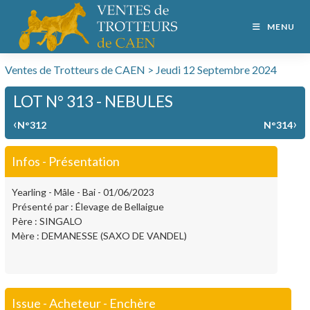
MENU
Ventes de Trotteurs de CAEN > Jeudi 12 Septembre 2024
LOT N° 313 - NEBULES
‹
›
N°312
N°314
Infos - Présentation
Yearling - Mâle - Bai - 01/06/2023
Présenté par : Élevage de Bellaigue
Père : SINGALO
Mère : DEMANESSE (SAXO DE VANDEL)
Issue - Acheteur - Enchère