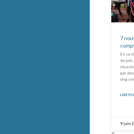
7 nou
compt
En ce 
de juin
réussit
par des
ring ce
LIRE PL
9 juin 