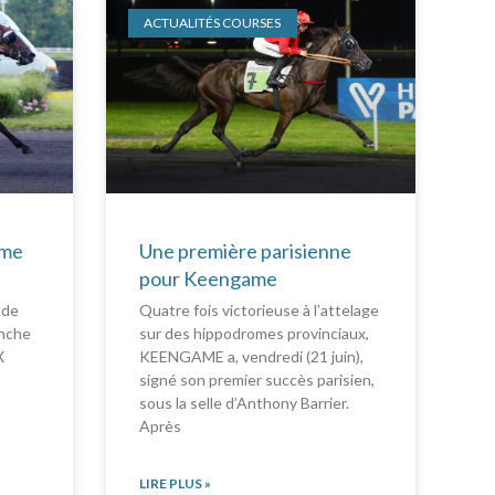
ACTUALITÉS COURSES
ame
Une première parisienne
pour Keengame
 de
Quatre fois victorieuse à l’attelage
anche
sur des hippodromes provinciaux,
X
KEENGAME a, vendredi (21 juin),
n
signé son premier succès parisien,
sous la selle d’Anthony Barrier.
Après
LIRE PLUS »