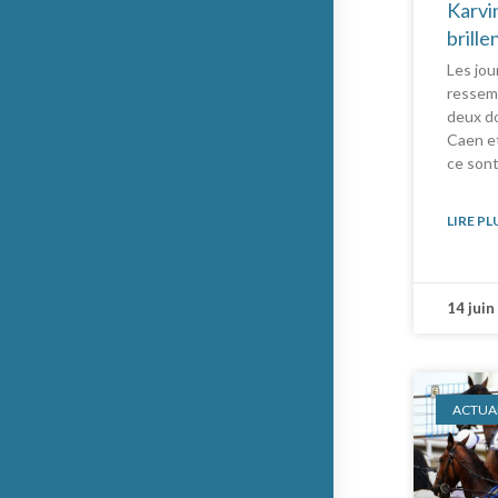
Karvin
brille
Les jou
ressemb
deux d
Caen et
ce sont
LIRE PL
14 juin
ACTUAL