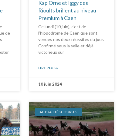
Kap Orne et Iggy des
te
Rioults brillent au niveau
Premium à Caen
ne
Ce lundi (10 juin), c’est de
ue de
l’hippodrome de Caen que sont
os
venues nos deux réussites du jour.
Confirmé sous la selle et déjà
exter
victorieux sur
LIRE PLUS »
10 juin 2024
ACTUALITÉS COURSES