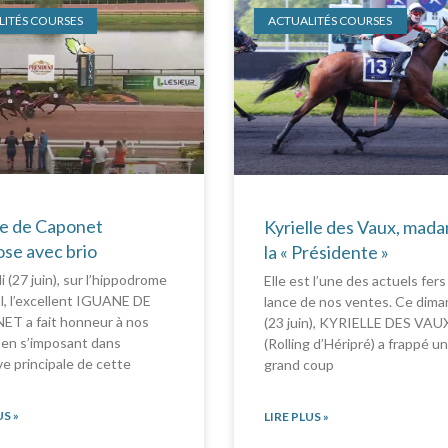
ITÉS COURSES
ACTUALITÉS COURSES
e de Caponet
Kyrielle des Vaux, mad
ose avec brio
la « Présidente »
i (27 juin), sur l’hippodrome
Elle est l’une des actuels fers
l, l’excellent IGUANE DE
lance de nos ventes. Ce dim
T a fait honneur à nos
(23 juin), KYRIELLE DES VAU
 en s’imposant dans
(Rolling d’Héripré) a frappé u
ve principale de cette
grand coup
US »
LIRE PLUS »