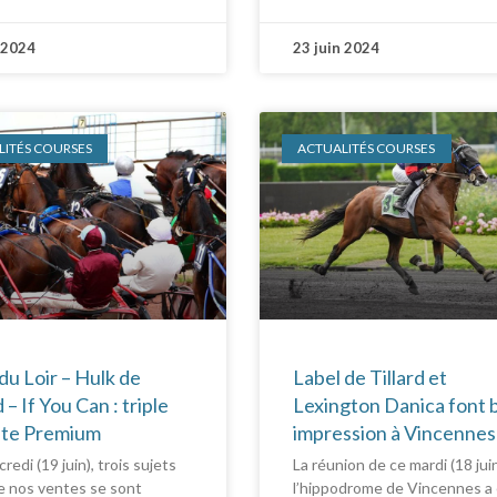
 2024
23 juin 2024
ITÉS COURSES
ACTUALITÉS COURSES
Label de Tillard et
du Loir – Hulk de
Lexington Danica font b
d – If You Can : triple
impression à Vincennes
ite Premium
La réunion de ce mardi (18 jui
redi (19 juin), trois sujets
l’hippodrome de Vincennes a
e nos ventes se sont