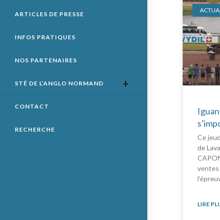
ACTUAL
ARTICLES DE PRESSE
INFOS PRATIQUES
NOS PARTENAIRES
STÉ DE L’ANGLO NORMAND
CONTACT
Iguan
s’imp
RECHERCHE
Ce jeud
de Lava
CAPONE
ventes
l’épreu
LIRE PL