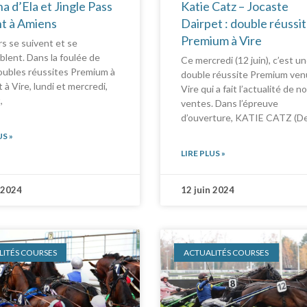
a d’Ela et Jingle Pass
Katie Catz – Jocaste
nt à Amiens
Dairpet : double réussi
Premium à Vire
rs se suivent et se
lent. Dans la foulée de
Ce mercredi (12 juin), c’est u
oubles réussites Premium à
double réussite Premium ven
 à Vire, lundi et mercredi,
Vire qui a fait l’actualité de n
,
ventes. Dans l’épreuve
d’ouverture, KATIE CATZ (D
US »
LIRE PLUS »
 2024
12 juin 2024
ITÉS COURSES
ACTUALITÉS COURSES