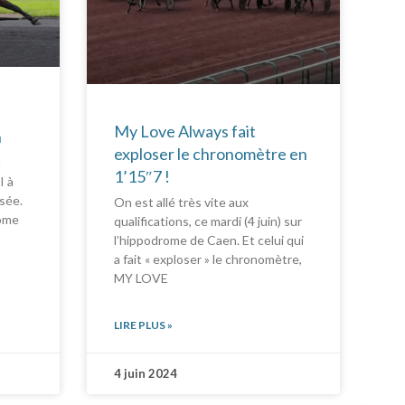
My Love Always fait
n
exploser le chronomètre en
n
1’15″7 !
I à
sée.
On est allé très vite aux
rome
qualifications, ce mardi (4 juin) sur
l’hippodrome de Caen. Et celui qui
a fait « exploser » le chronomètre,
MY LOVE
LIRE PLUS »
4 juin 2024