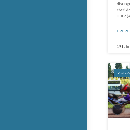
distin
côté d
LOIR (
LIRE PL
19 juin
ACTUAL