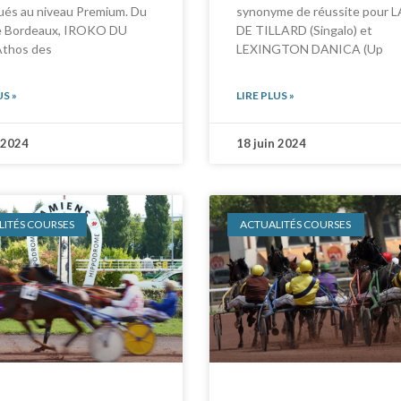
synonyme de réussite pour 
gués au niveau Premium. Du
DE TILLARD (Singalo) et
e Bordeaux, IROKO DU
LEXINGTON DANICA (Up
Athos des
LIRE PLUS »
US »
 2024
18 juin 2024
ITÉS COURSES
ACTUALITÉS COURSES