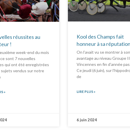
Kool des Champs fait
velles réussites au
honneur à sa réputatio
eur !
On l’avait vu se montrer à so
deuxième week-end du mois
avantage au niveau Groupe II
, ce sont 7 nouvelles
Vincennes en fin d’année pas
es qui ont été enregistrées
Ce jeudi (6 juin), sur l’hippod
 sujets vendus sur notre
de
s
LIRE PLUS »
US »
2024
6 juin 2024