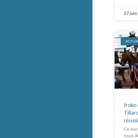
27 juin
ACTUAL
Iroko 
Tillar
réuss
Ce merc
issus d