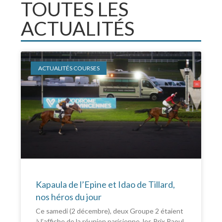
TOUTES LES
ACTUALITÉS
ACTUALITÉS COURSES
Kapaula de l’Epine et Idao de Tillard,
nos héros du jour
Ce samedi (2 décembre), deux Groupe 2 étaient
à l’affiche de la réunion parisienne, les Prix Raoul